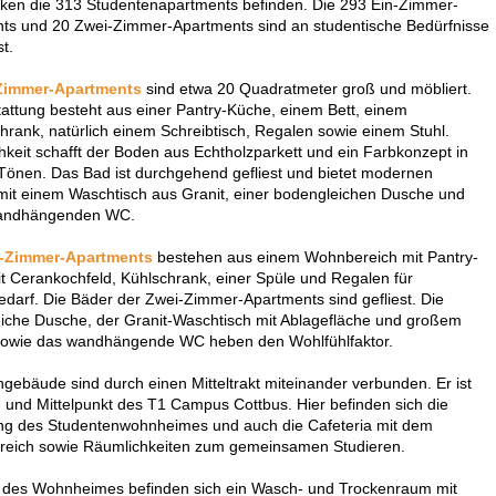
ken die 313 Studentenapartments befinden. Die 293 Ein-Zimmer-
ts und 20 Zwei-Zimmer-Apartments sind an studentische Bedürfnisse
t.
Zimmer-Apartments
sind etwa 20 Quadratmeter groß und möbliert.
tattung besteht aus einer Pantry-Küche, einem Bett, einem
hrank, natürlich einem Schreibtisch, Regalen sowie einem Stuhl.
hkeit schafft der Boden aus Echtholzparkett und ein Farbkonzept in
önen. Das Bad ist durchgehend gefliest und bietet modernen
mit einem Waschtisch aus Granit, einer bodengleichen Dusche und
andhängenden WC.
-Zimmer-Apartments
bestehen aus einem Wohnbereich mit Pantry-
t Cerankochfeld, Kühlschrank, einer Spüle und Regalen für
darf. Die Bäder der Zwei-Zimmer-Apartments sind gefliest. Die
iche Dusche, der Granit-Waschtisch mit Ablagefläche und großem
sowie das wandhängende WC heben den Wohlfühlfaktor.
gebäude sind durch einen Mitteltrakt miteinander verbunden. Er ist
- und Mittelpunkt des T1 Campus Cottbus. Hier befinden sich die
ng des Studentenwohnheimes und auch die Cafeteria mit dem
eich sowie Räumlichkeiten zum gemeinsamen Studieren.
r des Wohnheimes befinden sich ein Wasch- und Trockenraum mit