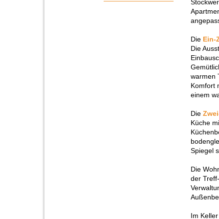
Stockwer
Apartmen
angepass
Die
Ein-
Die Auss
Einbausc
Gemütlic
warmen T
Komfort 
einem w
Die
Zwei
Küche mi
Küchenbe
bodengle
Spiegel 
Die Wohn
der Treff
Verwaltu
Außenber
Im Kelle