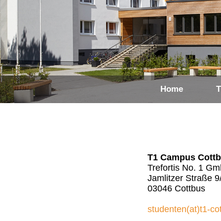
Home
T
T1 Campus Cott
Trefortis No. 1 G
Jamlitzer Straße 9
03046 Cottbus
studenten(at)t1-co